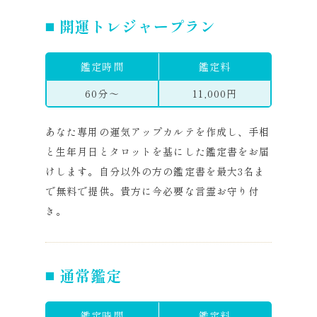
開運トレジャープラン
鑑定時間
鑑定料
60分～
11,000円
あなた専用の運気アップカルテを作成し、手相
と生年月日とタロットを基にした鑑定書をお届
けします。自分以外の方の鑑定書を最大3名ま
で無料で提供。貴方に今必要な言霊お守り付
き。
通常鑑定
鑑定時間
鑑定料