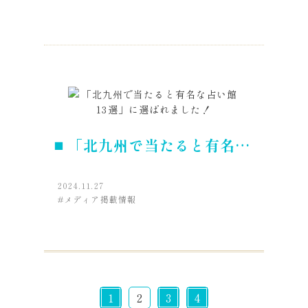
「北九州で当たると有名な
占い館13選」に選ばれま
2024.11.27
した！
メディア掲載情報
1
2
3
4