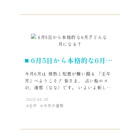
6月5日から本格的な6月‼️
どんな月になる？
今月6月は 情熱と知恵が舞い踊る 「壬午
月」へようこそ！ 皆さま、 占い船ホヌ
の、渚那（なな）です。 いよいよ新しい
月の波がやってきましたね！ 2025年6月5
2025.06.05
日から始まる今月は、 九星気学では「七
壬午
今月の運勢
赤金星」の月、 そして干支では「壬午(じ
んすいのうま)月」となります。 ...